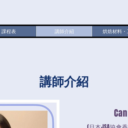
課程表
講師介紹
烘焙材料・
​講師介紹
Can
(日本JSA協會