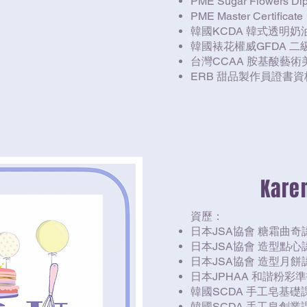
PME Sugar Flowers Dipl
PME Master Certificate
韓國KCDA 韓式透明
韓國裱花權威GFDA 二
台灣CCAA 胺基酸藝
ERB 甜品製作員證書資
Kare
資歷：
日本JSA協會 糖霜曲奇
日本JSA協會 造型點心
日本JSA協會 造型月餅
日本JPHAA 和諧粉彩
韓國SCDA 手工皂基礎
韓國SCDA 手工皂創業