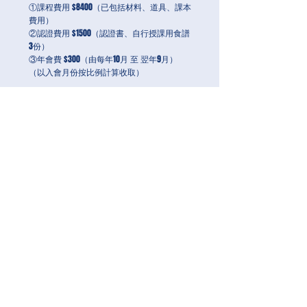
①課程費用 $8400（已包括材料、道具、課本
費用）
②認證費用 $1500（認證書、自行授課用食譜
3份）
③年會費 $300（由每年10月 至 翌年9月）
（以入會月份按比例計算收取）
備註：
1.通過課程的畢業考試，可立刻以講師身份開
班授課
（包括認證課程）
2.並非只要出席每一次的認證課程就能順利成
為講師，必須通過協會所舉辦的畢業考試，才
代表正式完成整個課程
（考試不合格的話，將擇日再次進行考試）
3.最短可在2日內取得講師資格