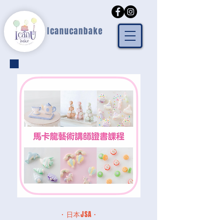
Icanucanbake
・日本JSA・