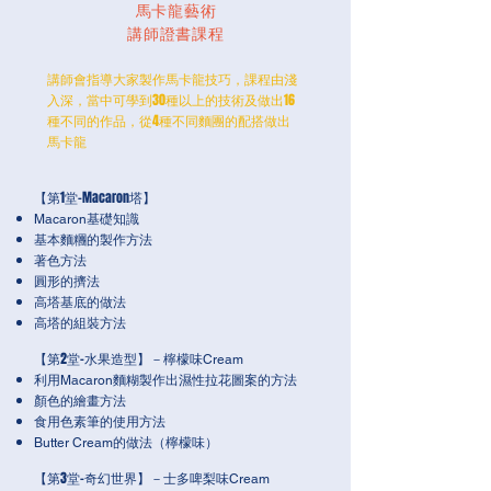
馬卡龍藝術
講師證書課程
講師會指導大家製作馬卡龍技巧，課程由淺
入深，當中可學到30種以上的技術及做出16
種不同的作品，從4種不同麵團的
配
搭
做出
馬卡龍
【第1堂-Macaron塔】
Macaron基礎知識
基本麵糰的製作方法
著色方法
圓形的擠法
高塔基底的做法
高塔的組裝方法
【第2堂-水果造型】－
味
檸檬
Cream
利用Macaron麵糊製作出濕性拉花圖案的方法
顏色的繪畫方法
食用色素筆的使用方法
Butter Cream的做法（檸檬味）
【第3堂-奇幻世界】－
士多啤梨味Cream