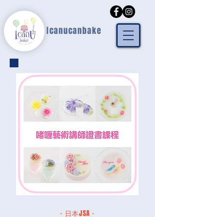
Icanucanbake
・日本JSA・