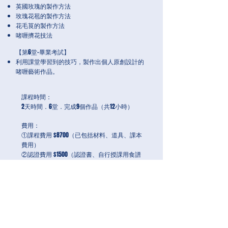
英國玫瑰的製作方法
玫瑰花苞的製作方法
花毛茛的製作方法
啫喱擠花技法
【第6堂-畢業考試】
利用課堂學習到的技巧，製作出個人原創設計的
啫喱藝術作品。
課程時間：
2天時間．6堂．完成9個作品（共12小時）
費用：
①課程費用 $8700（已包括材料、道具、課本
費用）
②認證費用 $1500（認證書、自行授課用食譜
3份）
③年會費 $300（由每年10月 至 翌年9月）
（以入會月份按比例計算收取）
備註：
1.通過課程的畢業考試，可立刻以講師身份開
班授課